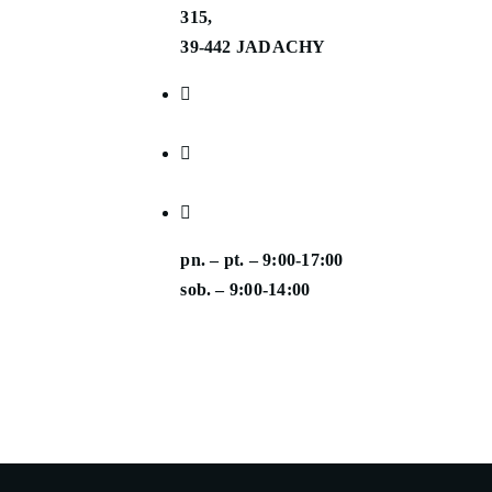
315,
39-442 JADACHY
kontakt@auto-partes.pl
+48 722 192 123
pn. – pt. – 9:00-17:00
sob. – 9:00-14:00