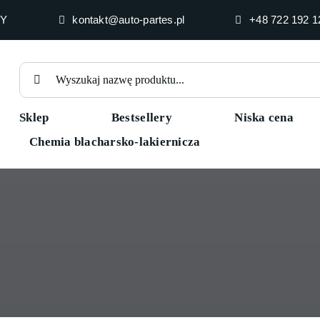
HY
kontakt@auto-partes.pl
+48 722 192 1
Szukaj
Sklep
Bestsellery
Niska cena
Chemia blacharsko-lakiernicza