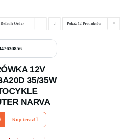
j
Default Order
Pokaż
12 Produktów
RÓWKA 12V
BA20D 35/35W
TOCYKLE
UTER NARVA
ł
Kup teraz!