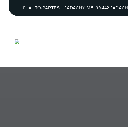
Przejdź
AUTO-PARTES – JADACHY 315. 39-442 JADAC
do
zawartości