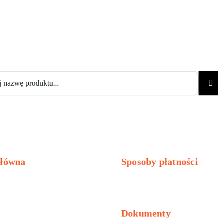
główna
Sposoby płatności
sellery
Niska cena
nikowe
Mycie i pielęgnacja
Dokumenty
acharsko-lakiernicza