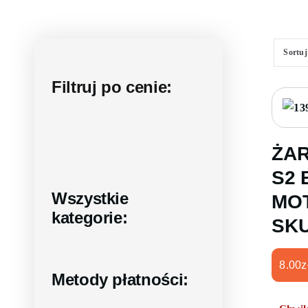
Sortu
Filtruj po cenie:
ŻA
S2 
Wszystkie
MO
kategorie:
SK
8.00
z
Metody płatności: