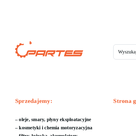
Szukaj
Sprzedajemy:
Strona 
Sklep
Best
– oleje, smary, płyny eksploatacyjne
Oleje sil
– kosmetyki i chemia motoryzacyjna
Chemia bl
– filtry, łożyska, akumulatory