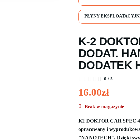
PŁYNY EKSPLOATACYJN
K-2 DOKTO
DODAT. HA
DODATEK 
0
/
5
16.00
zł
Brak w magazynie
K2 DOKTOR CAR SPEC 44
opracowany i wyprodukowan
"NANOTECH". Dzięki swym 