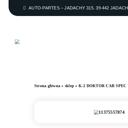
Przejdź
AUTO-PARTES – JADACHY 315. 39-442 JADAC
do
zawartości
Strona główna
»
sklep
»
K-2 DOKTOR CAR SPEC