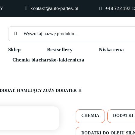
HY
kontakt@auto-partes.pl
+48 722 192 1
Szukaj
Sklep
Bestsellery
Niska cena
Chemia blacharsko-lakiernicza
 DODAT. HAMUJĄCY ZUŻY DODATEK H
CHEMIA
DODATKI 
DODATKI DO OLEJU SI