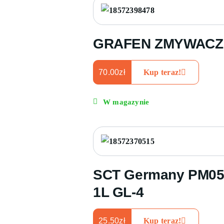
GRAFEN ZMYWACZ 
70.00
zł
Kup teraz!
W magazynie
SCT Germany PM0548
1L GL-4
25.50
zł
Kup teraz!