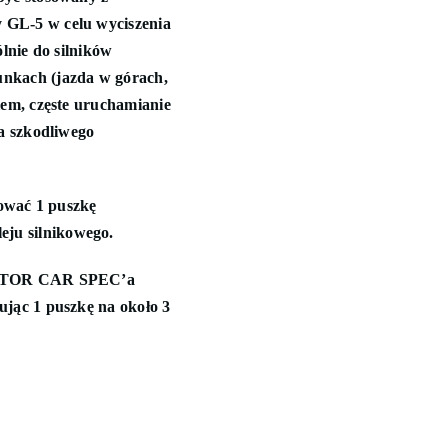
 GL-5 w celu wyciszenia
ólnie do silników
unkach (jazda w górach,
iem, częste uruchamianie
ra szkodliwego
sować 1 puszkę
ju silnikowego.
KTOR CAR SPEC’a
ując 1 puszkę na około 3