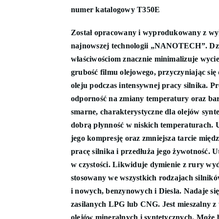
numer katalogowy T350E
Został opracowany i wyprodukowany z wy
najnowszej technologii „NANOTECH”. Dz
właściwościom znacznie minimalizuje wyciek
grubość filmu olejowego, przyczyniając się
oleju podczas intensywnej pracy silnika. 
odporność na zmiany temperatury oraz ba
smarne, charakterystyczne dla olejów synt
dobrą płynność w niskich temperaturach. Us
jego kompresję oraz zmniejsza tarcie międz
pracę silnika i przedłuża jego żywotność. 
w czystości. Likwiduje dymienie z rury w
stosowany we wszystkich rodzajach silnikó
i nowych, benzynowych i Diesla. Nadaje się
zasilanych LPG lub CNG. Jest mieszalny z
olejów mineralnych i syntetycznych. Może 