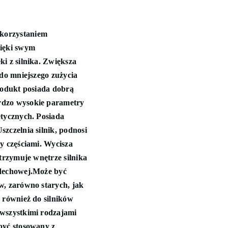
korzystaniem
ięki swym
i z silnika. Zwiększa
 do mniejszego zużycia
Produkt posiada dobrą
rdzo wysokie parametry
etycznych. Posiada
zczelnia silnik, podnosi
y częściami. Wycisza
Utrzymuje wnętrze silnika
ydechowej.Może być
w, zarówno starych, jak
 również do silników
 wszystkimi rodzajami
być stosowany z