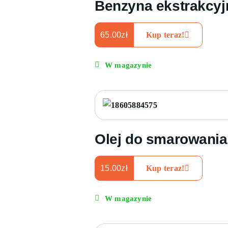
Benzyna ekstrakcyjn
65.00
zł
Kup teraz!
W magazynie
Olej do smarowania 
15.00
zł
Kup teraz!
W magazynie