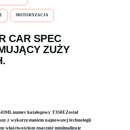
E
MOTORYZACJA
R CAR SPEC
MUJĄCY ZUŻY
H
.
3MLnumer katalogowy T350EZostał
y z wykorzystaniem najnowszej technologii
właściwościom znacznie minimalizuje