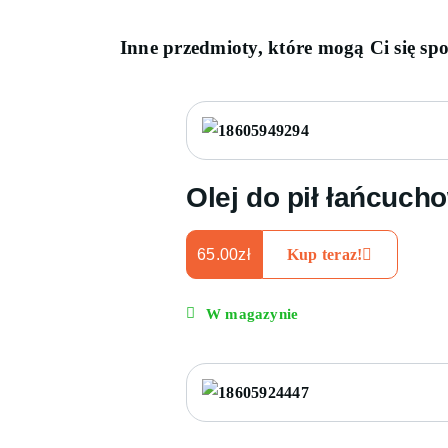
Inne przedmioty, które mogą Ci się sp
Olej do pił łańcuch
65.00
zł
Kup teraz!
W magazynie